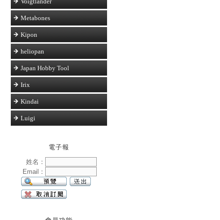
Voigtlander
Metabones
Kipon
heliopan
Japan Hobby Tool
Irix
Kindai
Luigi
電子報
姓名：
Email：