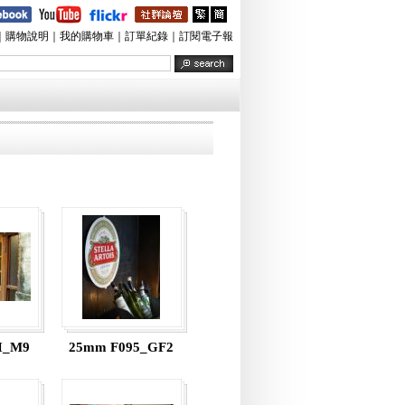
｜
購物說明
｜
我的購物車
｜
訂單紀錄
｜
訂閱電子報
I_M9
25mm F095_GF2