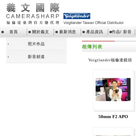
首頁
關於義文
最新消息
產品資訊
作品/ 影音
照片作品
相簿列表
影音頻道
Voigtlander福倫達鏡頭
50mm F2 APO