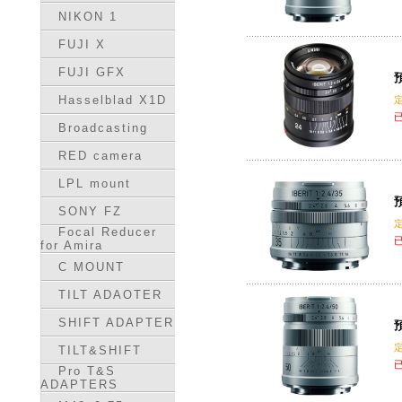
NIKON 1
FUJI X
FUJI GFX
預
Hasselblad X1D
Broadcasting
RED camera
LPL mount
預
SONY FZ
Focal Reducer
for Amira
C MOUNT
TILT ADAOTER
SHIFT ADAPTER
預
TILT&SHIFT
Pro T&S
ADAPTERS