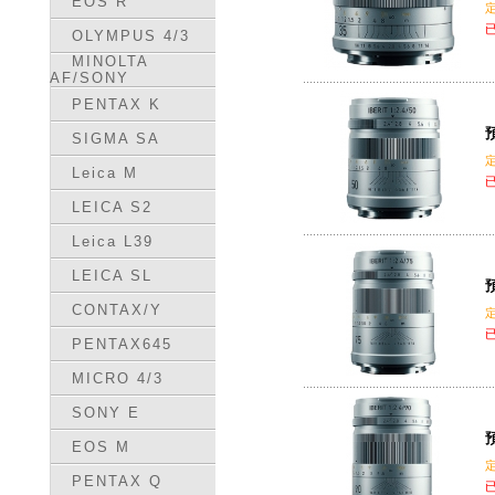
EOS R
OLYMPUS 4/3
MINOLTA
AF/SONY
PENTAX K
預
SIGMA SA
Leica M
LEICA S2
Leica L39
LEICA SL
預
CONTAX/Y
PENTAX645
MICRO 4/3
SONY E
預
EOS M
PENTAX Q