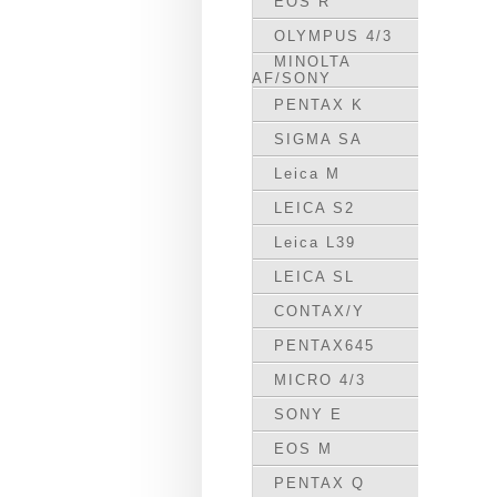
EOS R
OLYMPUS 4/3
MINOLTA
AF/SONY
PENTAX K
SIGMA SA
Leica M
LEICA S2
Leica L39
LEICA SL
CONTAX/Y
PENTAX645
MICRO 4/3
SONY E
EOS M
PENTAX Q