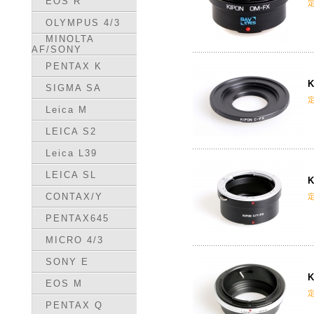
EOS R
OLYMPUS 4/3
MINOLTA
AF/SONY
PENTAX K
K
SIGMA SA
Leica M
LEICA S2
Leica L39
LEICA SL
K
CONTAX/Y
PENTAX645
MICRO 4/3
SONY E
K
EOS M
PENTAX Q