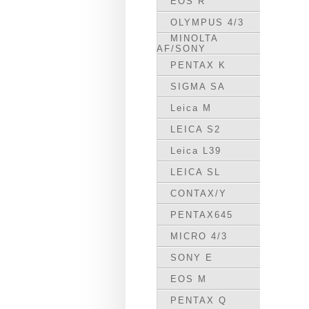
EOS R
OLYMPUS 4/3
MINOLTA
AF/SONY
PENTAX K
SIGMA SA
Leica M
LEICA S2
Leica L39
LEICA SL
CONTAX/Y
PENTAX645
MICRO 4/3
SONY E
EOS M
PENTAX Q