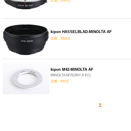
定價﹕2200元
kipon HASSELBLAD-MINOLTA AF
定價﹕2800元
kipon M42-MINOLTA AF
MINOLTA AF/SONY A卡口
定價﹕500元
1