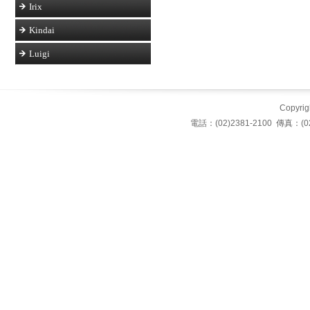
Irix
Kindai
Luigi
Copyrigh
電話：(02)2381-2100 傳真：