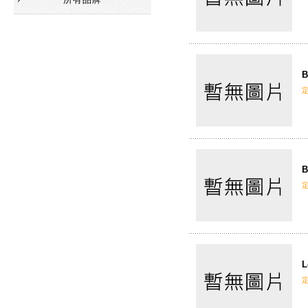
B
B
L