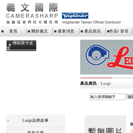
首頁
關於義文
最新消息
產品資訊
作品/ 影音
傳統萊卡皮
套
手腕帶
數位萊卡皮
套
相機包
-
產品資訊
Luigi
相機背帶
福倫達相機
皮套
Luigi品牌故事
B
所有品牌