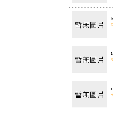
i
1
s