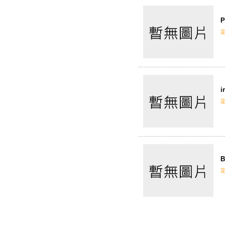
P
i
B