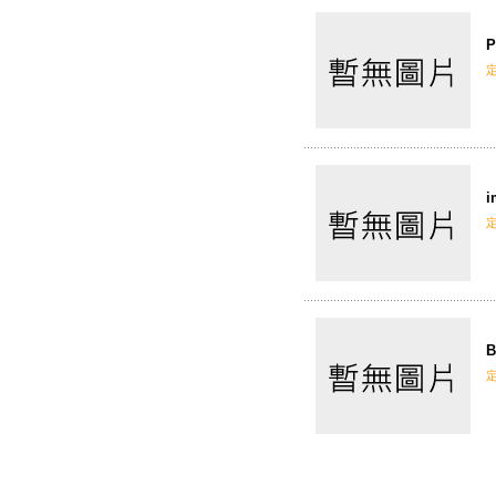
P
i
B