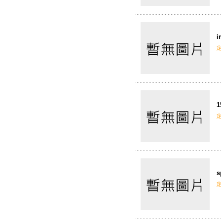
i
1
s