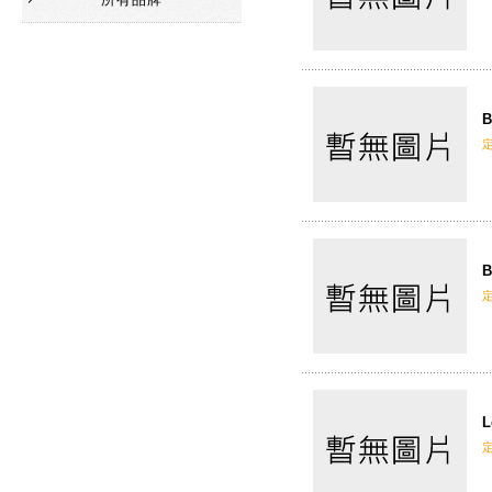
B
B
L