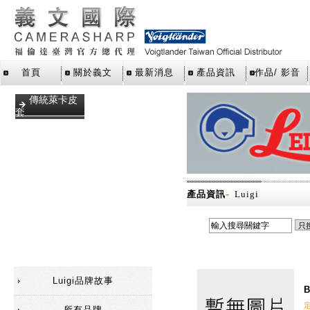
首頁
關於義文
最新消息
產品資訊
作品/ 影音
傳統萊卡皮
套
手腕帶
數位萊卡皮
套
相機包
-
產品資訊
Luigi
相機背帶
福倫達相機
皮套
Luigi品牌故事
B
所有品牌