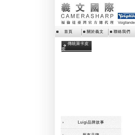
首頁
關於義文
聯絡我們
傳統萊卡皮
套
手腕帶
數位萊卡皮
套
相機包
相機背帶
福倫達相機
皮套
Luigi品牌故事
所有品牌