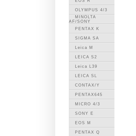
EOS R
OLYMPUS 4/3
MINOLTA
AF/SONY
PENTAX K
SIGMA SA
Leica M
LEICA S2
Leica L39
LEICA SL
CONTAX/Y
PENTAX645
MICRO 4/3
SONY E
EOS M
PENTAX Q