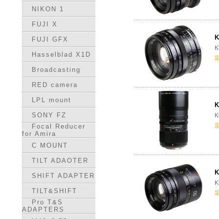
NIKON 1
FUJI X
K
FUJI GFX
K
Hasselblad X1D
Broadcasting
RED camera
LPL mount
K
SONY FZ
K
Focal Reducer
for Amira
C MOUNT
TILT ADAOTER
K
SHIFT ADAPTER
K
TILT&SHIFT
Pro T&S
ADAPTERS