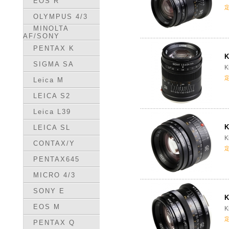
EOS R
OLYMPUS 4/3
MINOLTA
AF/SONY
PENTAX K
K
SIGMA SA
K
Leica M
LEICA S2
Leica L39
K
LEICA SL
K
CONTAX/Y
PENTAX645
MICRO 4/3
SONY E
K
EOS M
K
PENTAX Q