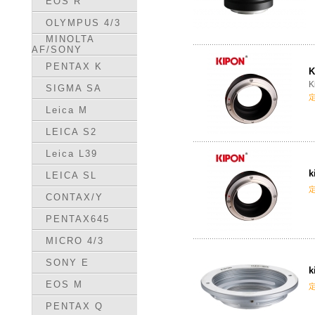
EOS R
OLYMPUS 4/3
MINOLTA
AF/SONY
PENTAX K
K
K
SIGMA SA
Leica M
LEICA S2
Leica L39
k
LEICA SL
CONTAX/Y
PENTAX645
MICRO 4/3
SONY E
k
EOS M
PENTAX Q