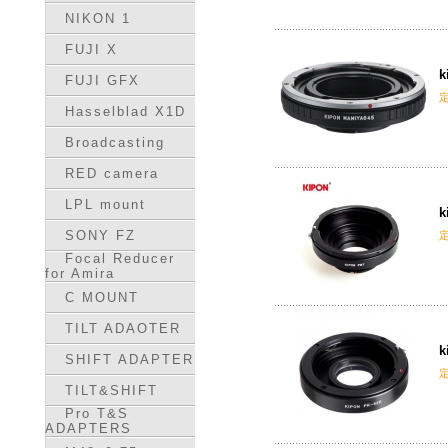
NIKON 1
FUJI X
k
FUJI GFX
Hasselblad X1D
Broadcasting
RED camera
LPL mount
k
SONY FZ
Focal Reducer
for Amira
C MOUNT
TILT ADAOTER
k
SHIFT ADAPTER
TILT&SHIFT
Pro T&S
ADAPTERS