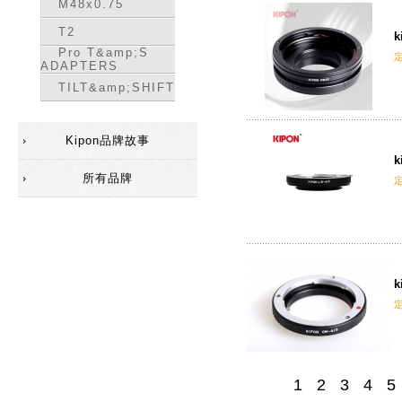
M48x0.75
T2
k
Pro T&amp;S
ADAPTERS
TILT&amp;SHIFT
Kipon品牌故事
k
所有品牌
k
1
2
3
4
5