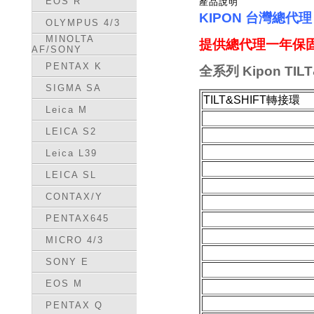
EOS R
產品說明
KIPON 台灣總代
OLYMPUS 4/3
MINOLTA
提供總代理一年保固
AF/SONY
PENTAX K
全
系列 Kipon
TIL
SIGMA SA
TILT&SHIFT轉接環
Leica M
LEICA S2
Leica L39
LEICA SL
CONTAX/Y
PENTAX645
MICRO 4/3
SONY E
EOS M
PENTAX Q