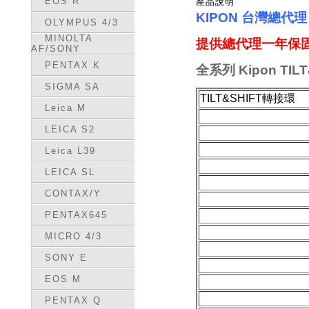
EOS R
產品說明
KIPON 台灣總代
OLYMPUS 4/3
MINOLTA
提供總代理一年保固
AF/SONY
PENTAX K
全
系列 Kipon
TIL
SIGMA SA
TILT&SHIFT轉接環
Leica M
LEICA S2
Leica L39
LEICA SL
CONTAX/Y
PENTAX645
MICRO 4/3
SONY E
EOS M
PENTAX Q