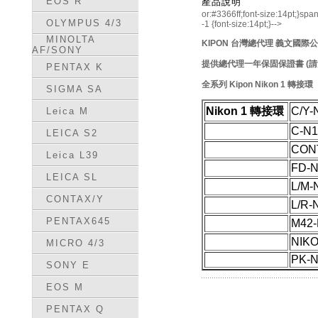
EOS R
產品說明
or:#3366ff;font-size:14pt;}spa
OLYMPUS 4/3
-1 {font-size:14pt;}-->
MINOLTA
KIPON 台灣總代理 義文國際
AF/SONY
提供總代理一年保固保證書 (請
PENTAX K
全
系列 Kipon Nikon 1
轉接環
SIGMA SA
Nikon 1 轉接環
C/Y-
Leica M
C-N1
LEICA S2
CON
Leica L39
FD-
LEICA SL
L/M-
CONTAX/Y
L/R-
PENTAX645
M42-
NIKO
MICRO 4/3
PK-
SONY E
EOS M
PENTAX Q