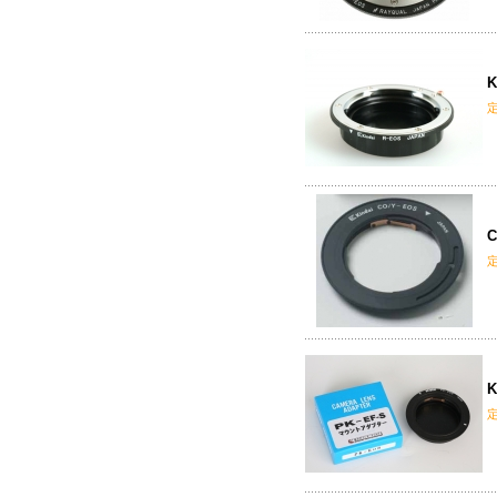
K
C
K