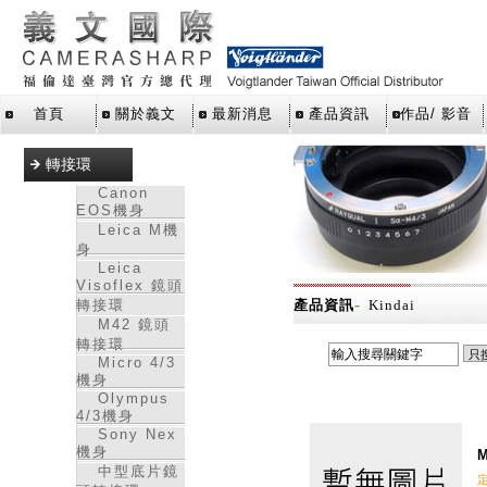
首頁
關於義文
最新消息
產品資訊
作品/ 影音
轉接環
Canon
EOS機身
Leica M機
身
Leica
Visoflex 鏡頭
-
轉接環
產品資訊
Kindai
M42 鏡頭
轉接環
Micro 4/3
機身
Olympus
4/3機身
Sony Nex
機身
M
中型底片鏡