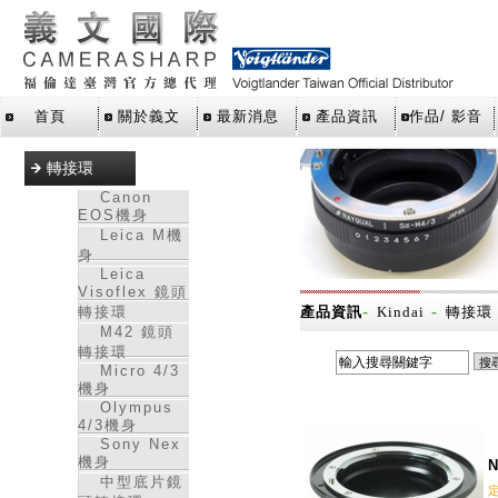
首頁
關於義文
最新消息
產品資訊
作品/ 影音
轉接環
Canon
EOS機身
Leica M機
身
Leica
Visoflex 鏡頭
-
-
轉接環
產品資訊
Kindai
轉接環
M42 鏡頭
轉接環
Micro 4/3
機身
Olympus
4/3機身
Sony Nex
機身
N
中型底片鏡