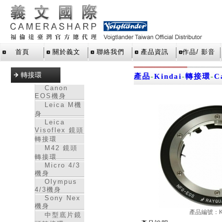
首頁
關於義文
聯絡我們
產品資訊
作品/ 影音
轉接環
產品
-
Kindai
-
轉接環
-
C
Canon
EOS機身
Leica M機
身
Leica
Visoflex 鏡頭
轉接環
M42 鏡頭
轉接環
Micro 4/3
機身
Olympus
4/3機身
Sony Nex
機身
產品編號：KD
中型底片鏡