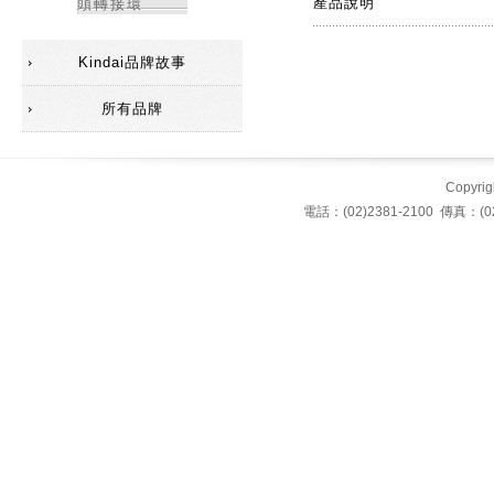
產品說明
頭轉接環
Kindai品牌故事
所有品牌
Copyrigh
電話：(02)2381-2100 傳真：