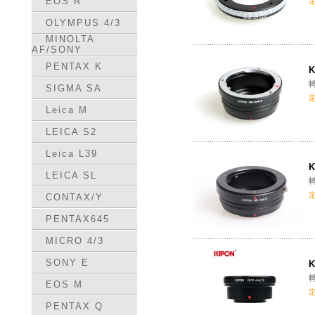
EOS R
OLYMPUS 4/3
MINOLTA
AF/SONY
PENTAX K
K
轉
SIGMA SA
Leica M
LEICA S2
Leica L39
K
LEICA SL
轉
CONTAX/Y
PENTAX645
MICRO 4/3
SONY E
K
轉
EOS M
PENTAX Q