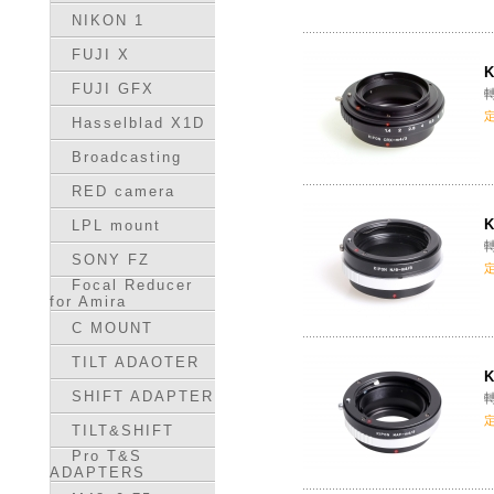
NIKON 1
FUJI X
K
FUJI GFX
轉
Hasselblad X1D
Broadcasting
RED camera
K
LPL mount
轉
SONY FZ
Focal Reducer
for Amira
C MOUNT
TILT ADAOTER
K
SHIFT ADAPTER
轉
TILT&SHIFT
Pro T&S
ADAPTERS