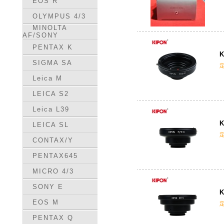
EOS R
OLYMPUS 4/3
MINOLTA
AF/SONY
PENTAX K
K
SIGMA SA
Leica M
LEICA S2
Leica L39
K
LEICA SL
CONTAX/Y
PENTAX645
MICRO 4/3
SONY E
K
EOS M
PENTAX Q