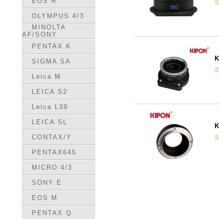
EOS R
OLYMPUS 4/3
MINOLTA
AF/SONY
PENTAX K
K
SIGMA SA
Leica M
LEICA S2
Leica L39
LEICA SL
K
CONTAX/Y
PENTAX645
MICRO 4/3
SONY E
EOS M
PENTAX Q