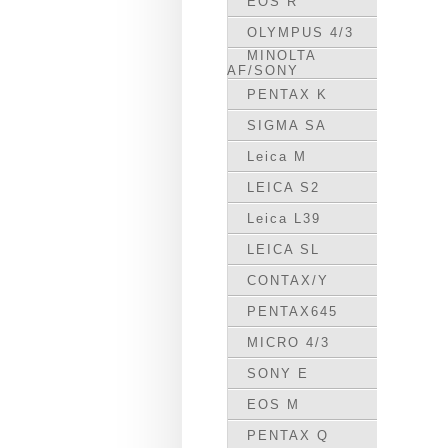
EOS R
OLYMPUS 4/3
MINOLTA
AF/SONY
PENTAX K
SIGMA SA
Leica M
LEICA S2
Leica L39
LEICA SL
CONTAX/Y
PENTAX645
MICRO 4/3
SONY E
EOS M
PENTAX Q