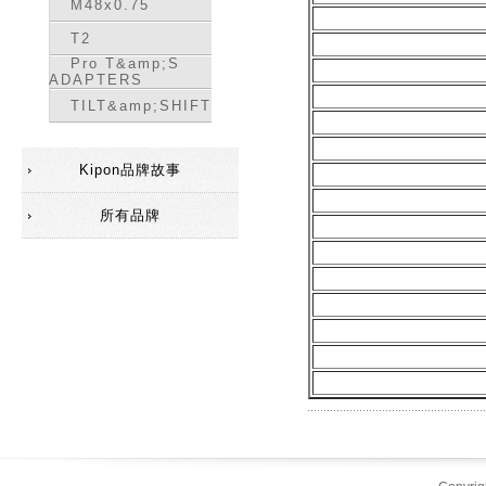
M48x0.75
T2
Pro T&amp;S
ADAPTERS
TILT&amp;SHIFT
Kipon品牌故事
所有品牌