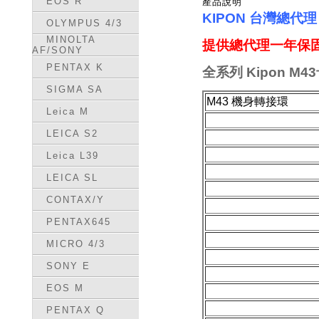
EOS R
產品說明
KIPON 台灣總代
OLYMPUS 4/3
MINOLTA
提供總代理一年保固
AF/SONY
PENTAX K
全
系列 Kipon M4
SIGMA SA
M43 機身轉接環
Leica M
LEICA S2
Leica L39
LEICA SL
CONTAX/Y
PENTAX645
MICRO 4/3
SONY E
EOS M
PENTAX Q