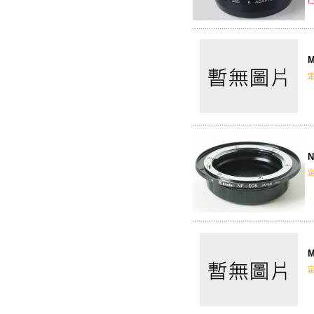
M
N
M