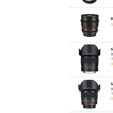
8
S
S