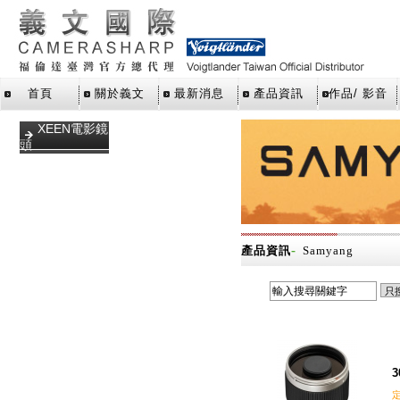
首頁
關於義文
最新消息
產品資訊
作品/ 影音
XEEN電影鏡
頭
DLSR單眼鏡
頭
VDSLR鏡頭
微單眼鏡頭
-
產品資訊
Samyang
反射鏡頭
T mount 轉
接環
賞鳥望遠鏡
UV保護鏡
3