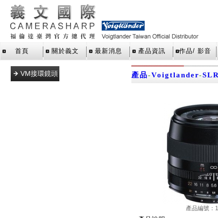
首頁
關於義文
最新消息
產品資訊
作品/ 影音
VM接環鏡頭
產品
-
Voigtlander
-
SL
L39接環鏡頭
E接環鏡頭
M43接環鏡
頭
SLR單眼鏡
頭
X接環鏡頭
Z接環鏡頭
RF接環鏡頭
產品編號：11
轉接環