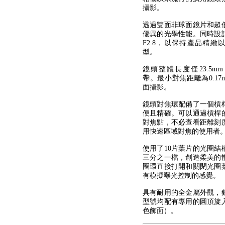
攝影。
透過雙面非球面鏡片和超
優異的光學性能。同時設
F2.8，以保持產品精緻
型。
鏡頭整體長度僅23.5m
帶。最小對焦距離為0.1
面攝影。
鏡頭對焦環配備了一個槓
便且精確。可以通過槓桿
對焦點，不必查看距離刻
用快速區域對焦的使用者
使用了10片葉片的光圈結
三分之一檔，創造柔美的
圈環直接打開和關閉光圈
有模擬曝光控制的感覺。
具有耐用的全金屬外觀，
型號均配有專用的圓頂旋
色飾面）。