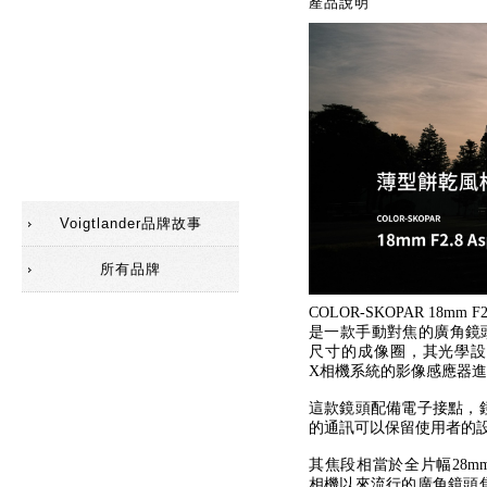
產品說明
配件(遮光罩)
配件(觀景器)
配件
SC鏡頭
Voigtlander品牌故事
所有品牌
COLOR-SKOPAR 18mm
是一款手動對焦的廣角鏡頭
尺寸的成像圈，其光學設計針對
X相機系統的影像感應器
這款鏡頭配備電子接點，
的通訊可以保留使用者的
其焦段相當於全片幅28m
相機以來流行的廣角鏡頭