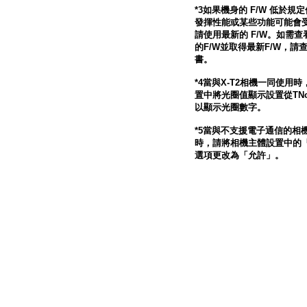
*3如果機身的 F/W 低於
發揮性能或某些功能可能會
請使用最新的 F/W。如需
的F/W並取得最新F/W，請
書。
*4當與X-T2相機一同使用
置中將光圈值顯示設置從TNo
以顯示光圈數字。
*5當與不支援電子通信的相
時，請將相機主體設置中的
選項更改為「允許」。