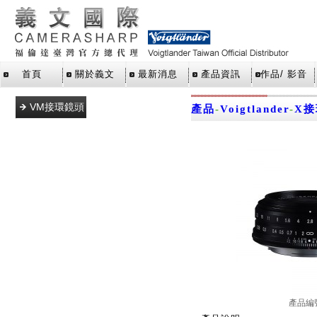
首頁
關於義文
最新消息
產品資訊
作品/ 影音
VM接環鏡頭
產品
-
Voigtlander
-
X
L39接環鏡頭
E接環鏡頭
M43接環鏡
頭
SLR單眼鏡
頭
X接環鏡頭
Z接環鏡頭
RF接環鏡頭
產品編
轉接環