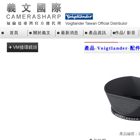
首頁
關於義文
最新消息
產品資訊
作品/ 影音
VM接環鏡頭
產品
-
Voigtlander
-
配件
L39接環鏡頭
E接環鏡頭
M43接環鏡
頭
SLR單眼鏡
頭
X接環鏡頭
Z接環鏡頭
RF接環鏡頭
產品編號：12
轉接環