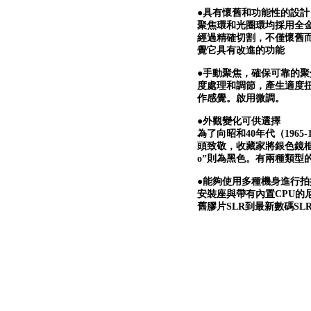
●具有懷舊和功能性的設計
聚焦環和光圈環均採用全
經過精確切割，不僅懷舊
覺它具有改進的功能
●手動聚焦，確保可靠的聚
度處理和調節，產生適度
作感覺。啟用微調。
●外觀變化可供選擇
為了向昭和40年代（1965
頭致敬，收藏家將銀色鏡框暱稱為“
o”則為黑色。有兩種類型
●能夠使用多種機身進行拍
安裝座與帶有內置CPU的尼
舊膠片SLR到最新數碼SL