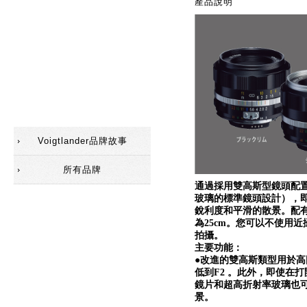
產品說明
配件(遮光罩)
配件(觀景器)
配件
SC鏡頭
Voigtlander品牌故事
所有品牌
通過採用雙高斯型鏡頭配
玻璃的標準鏡頭設計），
銳利度和平滑的散景。配
為25cm。您可以不使用
拍攝。
主要功能：
●
改進的雙高斯類型用於高
低到F2 。此外，即使在
鏡片和超高折射率玻璃也
景。