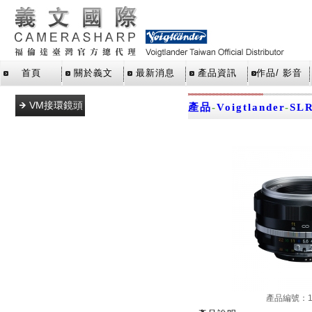
首頁
關於義文
最新消息
產品資訊
作品/ 影音
VM接環鏡頭
產品
-
Voigtlander
-
SL
L39接環鏡頭
E接環鏡頭
M43接環鏡
頭
SLR單眼鏡
頭
X接環鏡頭
Z接環鏡頭
RF接環鏡頭
產品編號：11
轉接環