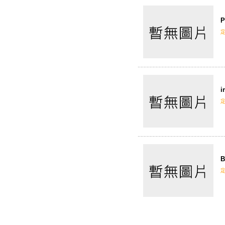
P
i
B