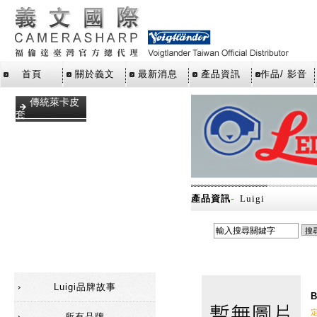
首頁
關於義文
最新消息
產品資訊
作品/ 影音
傳統萊卡皮
套
手腕帶
數位萊卡皮
套
相機包
-
產品資訊
Luigi
相機背帶
福倫達相機
皮套
Luigi品牌故事
B
所有品牌