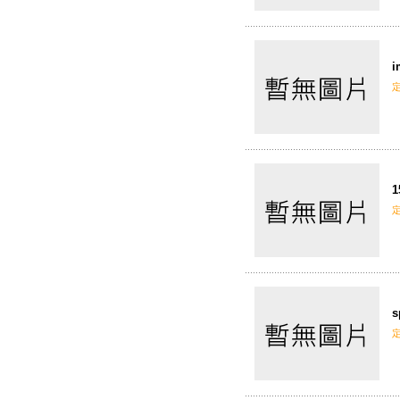
i
1
s