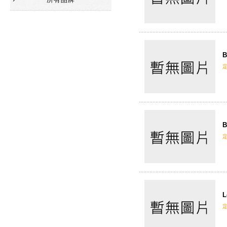
B
B
L