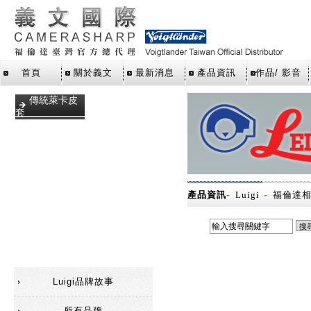
首頁
關於義文
最新消息
產品資訊
作品/ 影音
傳統萊卡皮
套
手腕帶
數位萊卡皮
套
相機包
-
-
產品資訊
Luigi
福倫達
相機背帶
福倫達相機
皮套
Luigi品牌故事
所有品牌