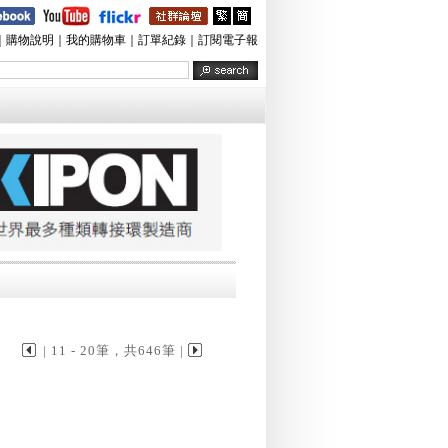
｜
購物說明
｜
我的購物車
｜
訂單紀錄
｜
訂閱電子報
| 11 - 20筆，共646筆 |