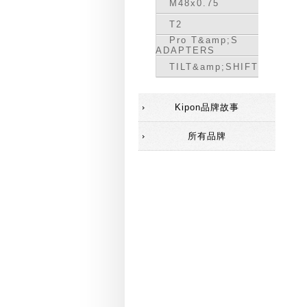
M48x0.75
T2
Pro T&amp;S
ADAPTERS
TILT&amp;SHIFT
Kipon品牌故事
所有品牌