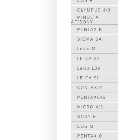
EOS R
OLYMPUS 4/3
MINOLTA
AF/SONY
PENTAX K
SIGMA SA
Leica M
LEICA S2
Leica L39
LEICA SL
CONTAX/Y
PENTAX645
MICRO 4/3
SONY E
EOS M
PENTAX Q