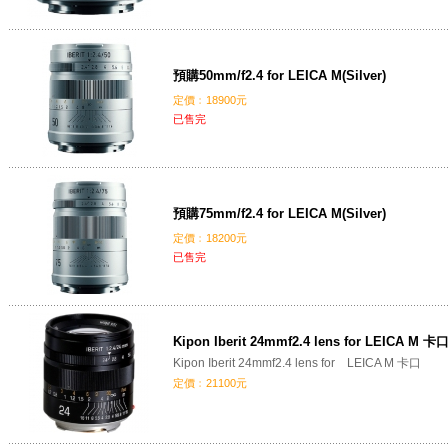
預購50mm/f2.4 for LEICA M(Silver)
定價﹕18900元
已售完
預購75mm/f2.4 for LEICA M(Silver)
定價﹕18200元
已售完
Kipon Iberit 24mmf2.4 lens for LEICA M 卡
Kipon Iberit 24mmf2.4 lens for LEICA M 卡口
定價﹕21100元