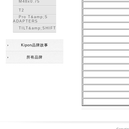
M48x0.75
T2
Pro T&amp;S
ADAPTERS
TILT&amp;SHIFT
Kipon品牌故事
所有品牌