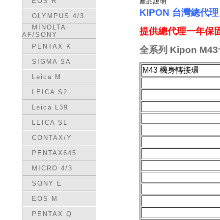
EOS R
產品說明
KIPON 台灣總代
OLYMPUS 4/3
MINOLTA
提供總代理一年保固
AF/SONY
PENTAX K
全
系列 Kipon M4
SIGMA SA
M43 機身轉接環
Leica M
LEICA S2
Leica L39
LEICA SL
CONTAX/Y
PENTAX645
MICRO 4/3
SONY E
EOS M
PENTAX Q