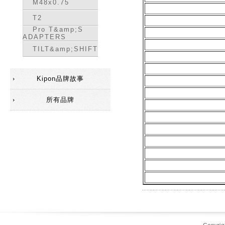
M48x0.75
T2
Pro T&amp;S
ADAPTERS
TILT&amp;SHIFT
Kipon品牌故事
所有品牌