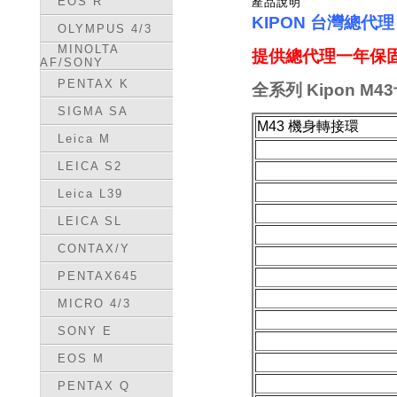
EOS R
產品說明
KIPON 台灣總代
OLYMPUS 4/3
MINOLTA
提供總代理一年保固
AF/SONY
PENTAX K
全
系列 Kipon M4
SIGMA SA
M43 機身轉接環
Leica M
LEICA S2
Leica L39
LEICA SL
CONTAX/Y
PENTAX645
MICRO 4/3
SONY E
EOS M
PENTAX Q