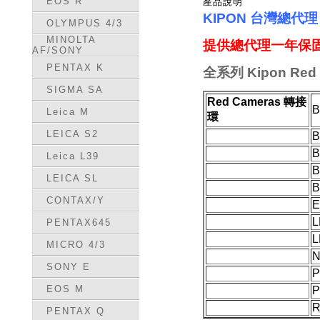
EOS R
產品說明
KIPON 台灣總代
OLYMPUS 4/3
MINOLTA
提供總代理一年保固
AF/SONY
PENTAX K
全
系列 Kipon Red
SIGMA SA
Red Cameras 轉接
B
Leica M
環
LEICA S2
B
B
Leica L39
B
LEICA SL
B
CONTAX/Y
E
L
PENTAX645
L
MICRO 4/3
N
SONY E
P
EOS M
P
R
PENTAX Q