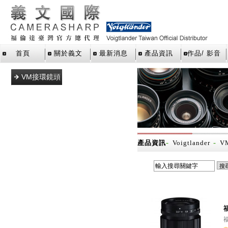
首頁
關於義文
最新消息
產品資訊
作品/ 影音
VM接環鏡頭
L39接環鏡頭
E接環鏡頭
M43接環鏡
頭
-
-
產品資訊
Voigtlander
V
SLR單眼鏡
頭
X接環鏡頭
Z接環鏡頭
福
RF接環鏡頭
福
轉接環