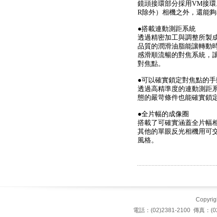
鏡頭接環部分採用
VM
接環
R
除外）相機之外，還能夠
●搭載連動測距系統
透過精密加工與調整所製
品質的潤滑油脂能讓轉動
感滑順流暢的對焦系統，
對焦點。
●可以確實鎖定對焦點的手
透過高精準度的連動測距
態的嚴苛條件也能確實鎖
●全片幅的成像圈
搭載了可確實涵蓋全片幅
其他的單眼反光相機用可
風格。
Copyrigh
電話：(02)2381-2100 傳真：