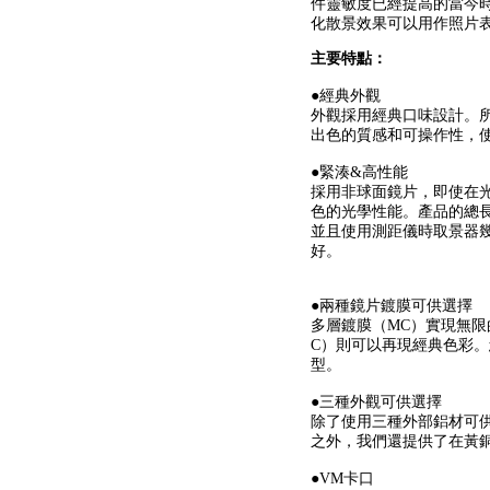
件靈敏度已經提高的當今
化散景效果可以用作照片
主要特點：
●經典外觀
外觀採用經典口味設計。
出色的質感和可操作性，
●緊湊&高性能
採用非球面鏡片，即使在
色的光學性能。產品的總長度
並且使用測距儀時取景器
好。
●兩種鏡片鍍膜可供選擇
多層鍍膜（MC）實現無限
C）則可以再現經典色彩
型。
●三種外觀可供選擇
除了使用三種外部鋁材可供
之外，我們還提供了在黃
●VM卡口