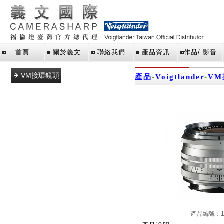
首頁
關於義文
聯絡我們
產品資訊
作品/ 影音
VM接環鏡頭
產品
-
Voigtlander
-
V
L39接環鏡頭
E接環鏡頭
M43接環鏡
頭
SLR單眼鏡
頭
X接環鏡頭
Z接環鏡頭
RF接環鏡頭
產品編號：11
轉接環