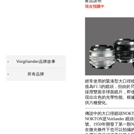
產品說明
現在預購中
配件(遮光罩)
配件(觀景器)
配件
SC鏡頭
Voigtlander品牌故事
所有品牌
經常使用的緊湊型大口徑
值為F1.5的鏡頭，但由
採用雙面非球面鏡片，即
現出出色的光學性能。根
供六種變化。
傳說中的大口徑鏡頭NOKT
NOKTON是Voitlande
號。1950年開發了第一顆N
在微光條件下也可以拍攝