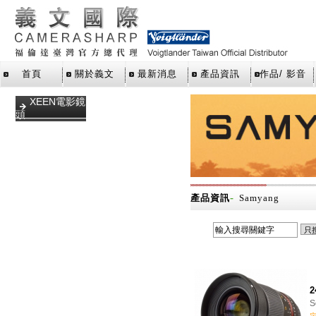
首頁
關於義文
最新消息
產品資訊
作品/ 影音
XEEN電影鏡
頭
DLSR單眼鏡
頭
VDSLR鏡頭
微單眼鏡頭
-
產品資訊
Samyang
反射鏡頭
T mount 轉
接環
賞鳥望遠鏡
2
UV保護鏡
S