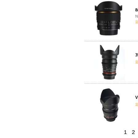
8
N
3
V
1
2