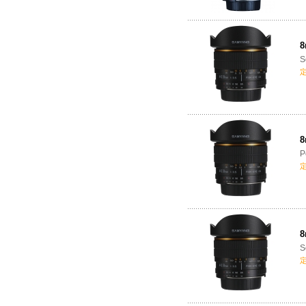
8
S
8
P
8
S