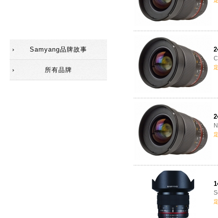
遮光罩
移軸鏡
Samyang品牌故事
2
C
所有品牌
2
N
1
S