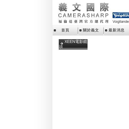
首頁
關於義文
最新消息
XEEN電影鏡
頭
DLSR單眼鏡
頭
VDSLR鏡頭
微單眼鏡頭
反射鏡頭
T mount 轉
接環
賞鳥望遠鏡
UV保護鏡