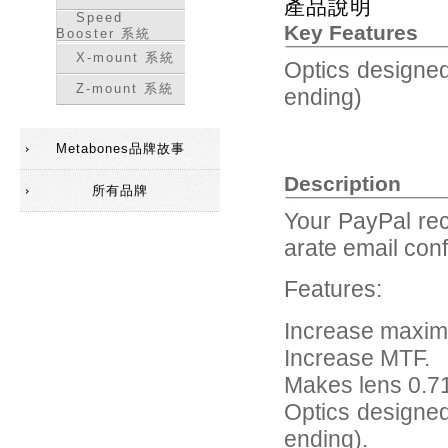
產品說明
Speed
Key Features
Booster 系統
X-mount 系統
Optics designed
Z-mount 系統
ending)
Metabones品牌故事
Description
所有品牌
Your PayPal rec
arate email conf
Features:
Increase maxim
Increase MTF.
Makes lens 0.71
Optics designed
ending).