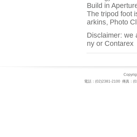
Build in Apertur
The tripod foot
arkins, Photo C
Disclaimer: we
ny or Contarex
Copyrigh
電話：(02)2381-2100 傳真：