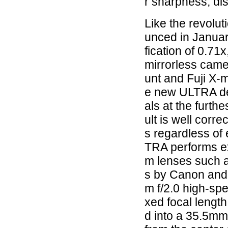
r sharpness, dis
Like the revolu
unced in Janua
fication of 0.71x
mirrorless cam
unt and Fuji X-
e new ULTRA des
als at the furth
ult is well corre
s regardless of
TRA performs ex
m lenses such 
s by Canon and
m f/2.0 high-spe
xed focal lengt
d into a 35.5mm 