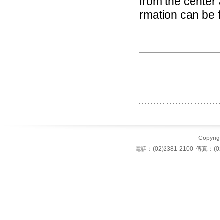
from the center 
rmation can be 
Copyrigh
電話：(02)2381-2100 傳真：