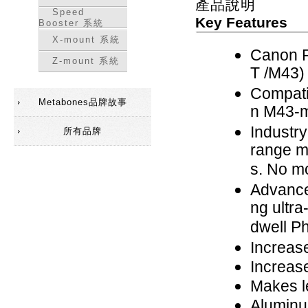
產品說明
Speed
Key Features
Booster 系統
X-mount 系統
Canon F
Z-mount 系統
T /M43)
Compati
Metabones品牌故事
n M43-m
Industry
所有品牌
range ma
s. No m
Advance
ng ultra
dwell Ph
Increas
Increas
Makes l
Aluminu