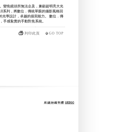
，。變焦鏡頭所無法企及，兼顧超明亮大光
SLII系列，將數位．傳統單眼的攝影風格回
。 嶄新的光學設計，卓越的描寫能力。 數位．傳
作輕快，手感紮實的手動對焦系統。
列印此頁
GO TOP