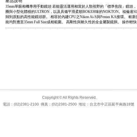
產品說明
35mm單眼相機專用手動鏡頭 若能靈活運用相當於人類視野的「標準焦段」鏡頭
圈與小型化體積的ULTRON，以及具備平滑柔順BOKEH味的NOKTON。福倫達
歸到原點的高性能鏡頭群。 相容於內建CPU之Nikon Ai-S與Pentax KA接環
統均對應至35mm Full Size成相範圍。 高剛性與耐久性的全金屬製鏡胴。 操
Copyright © All Rights Reserved.
電話：(02)2381-2100 傳真：(02)2381-2500 地址：台北市中正區延平南路18號