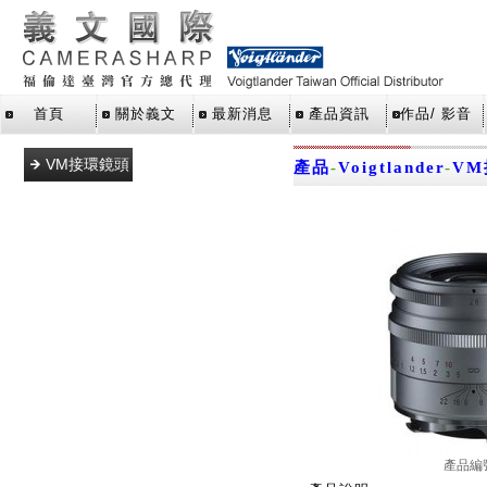
首頁
關於義文
最新消息
產品資訊
作品/ 影音
VM接環鏡頭
產品
-
Voigtlander
-
V
L39接環鏡頭
E接環鏡頭
M43接環鏡
頭
SLR單眼鏡
頭
X接環鏡頭
Z接環鏡頭
RF接環鏡頭
產品編
轉接環