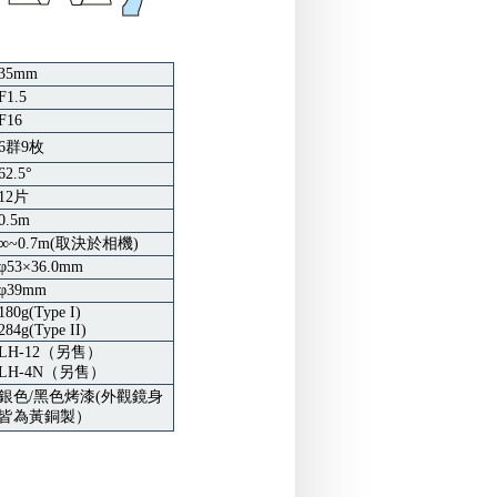
35mm
F1.5
F16
6群9枚
62.5°
12片
0.5m
∞~0.7m(取決於相機)
φ53×36.0mm
φ39mm
180g(Type I)
284g(Type II)
LH-12（另售）
LH-4N（另售）
銀色
/
黑色烤漆(外觀鏡身
皆為黃銅製）