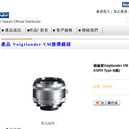
會員登入
｜
加入會員
產品資訊
作品/ 影音
客戶服務
聯絡我們
產品
-
Voigtlander
-
VM接環鏡頭
福倫達Voigtlander VM 
ASPH Type II(銀)
定價
：
26,000
產品編號：