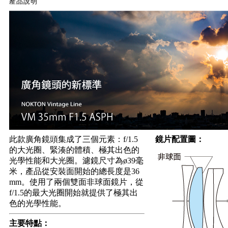
產品說明
此款廣角鏡頭集成了三個元素：f/1.5
鏡片配置圖：
的大光圈、緊湊的體積、極其出色的
光學性能和大光圈。濾鏡尺寸為ø39毫
米，產品從安裝面開始的總長度是36
mm。使用了兩個雙面非球面鏡片，從
f/1.5的最大光圈開始就提供了極其出
色的光學性能。
主要特點：