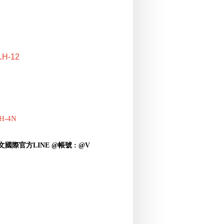
LH-12
H-4N
入義文國際官方LINE @帳號 : @V