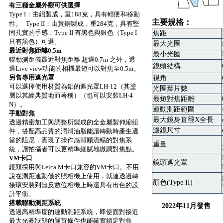
有三種金屬外觀可供選擇
Type I：由鋁製成，重188克，具有輕便和移動
主要規格：
性。
Type II：由黃銅製成，重284克，具有堅
固扎實的手感；Type II 有黑色與銀色（Type I
焦距
只有黑色）可選。
最大光圈
最近對焦距離0.5m
最小光圈
聯動測距儀最近對焦距離 超過0.7m 之外，透
鏡頭結構
過Live view功能的相機最短可以對焦至0.5m。
另售專用遮光罩
視角
可以選擇使用材質為鋁的遮光罩LH-12（其塗
光圈葉片數
層以其經典質地而著稱）（也可以安裝LH-4
最短對焦距離
N）。
連動測距範圍
手動對焦
最大鏡身直徑X全長
透過精密加工與調整所製成的全金屬製伸縮組
濾鏡尺寸
件，搭配高品質的潤滑油脂能讓轉動時產生適
當的阻尼，實現了操作感滑順流暢的對焦系
重量
統，讓拍攝者可以更精準細膩地微調對焦點。
VM卡口
鏡頭遮光罩
鏡頭採用與Leica M卡口兼容的VM卡口。不用
說在測距連動儀的照相機上使用，就連透過轉
顏色(Type II)
接環安裝到無反數位相機上時還具有出色的設
計平衡。
搭載聯動測距系統
2022年11月發售
透過高精準度的連動測距系統，即使面對接近
最大光圈狀態的嚴苛條件也能確實鎖定對焦