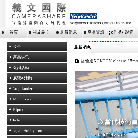
首頁
關於義文
最新消息
產品資訊
作品/ 影音
公告
最新消息
產品快訊
福倫達NOKTON classic 35mm
促銷活動
展覽&活動
Voigtlander
Metabones
Kipon
heliopan
Japan Hobby Tool