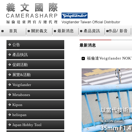
首頁
關於義文
最新消息
產品資訊
作品/ 影音
公告
最新消息
產品快訊
福倫達Voigtlander NOKT
促銷活動
展覽&活動
Voigtlander
Metabones
Kipon
heliopan
Japan Hobby Tool