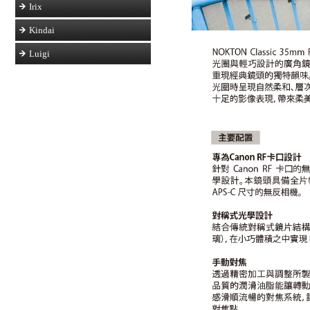
Irix
Kindai
Luigi