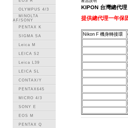
EOS R
產品說明
KIPON 台灣總代
OLYMPUS 4/3
MINOLTA
提供總代理一年保固
AF/SONY
PENTAX K
Nikon F 機身轉接環
SIGMA SA
Leica M
LEICA S2
Leica L39
LEICA SL
CONTAX/Y
PENTAX645
MICRO 4/3
SONY E
EOS M
PENTAX Q