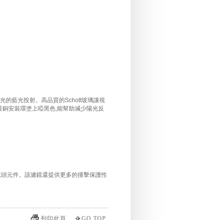
日光的藍光投射。高品質的Schott玻璃讓視
黃銅安裝環塗上啞黑色,能幫助減少陽光反
鏡頭元件。該濾鏡還提供更多的撞擊保護性
列印此頁
GO TOP