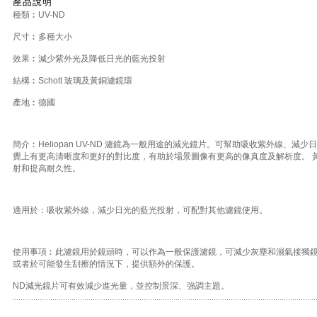
產品說明
種類︰UV-ND
尺寸︰多種大小
效果︰減少紫外光及降低日光的藍光投射
結構︰Schott 玻璃及黃銅濾鏡環
產地︰德國
簡介︰Heliopan UV-ND 濾鏡為一般用途的減光鏡片。可幫助吸收紫外線、減少
覺上有更高清晰度和更好的對比度，有助於場景圖像有更高的像真度及解析度。 
射和提高耐久性。
適用於：吸收紫外線，減少日光的藍光投射，可配對其他濾鏡使用。
使用事項︰此濾鏡用於鏡頭時，可以作為一般保護濾鏡，可減少灰塵和濕氣接獨
或者於可能發生刮擦的情況下，提供額外的保護。
ND減光鏡片可有效減少進光量，並控制景深、強調主題。